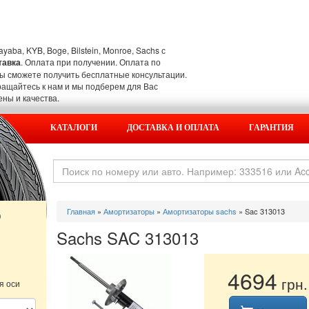
aba, KYB, Boge, Bilstein, Monroe, Sachs с
тавка
. Оплата при получении. Оплата по
Вы сможете получить бесплатные консультации.
ращайтесь к нам и мы подберем для Вас
ны и качества.
КАТАЛОГИ
ДОСТАВКА И ОПЛАТА
ГАРАНТИЯ
о
Главная
»
Амортизаторы
»
Амортизаторы sachs
» Sac 313013
Sachs SAC 313013
4694
грн.
я оси