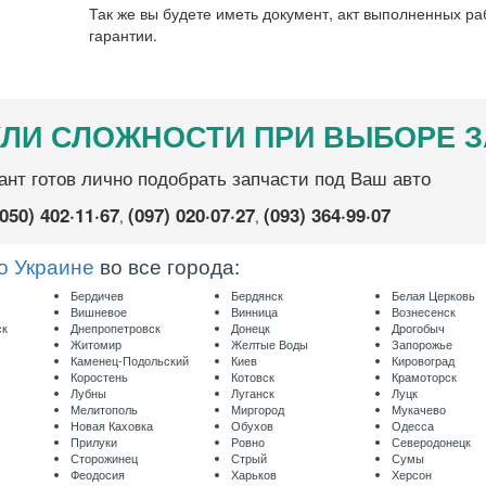
Так же вы будете иметь документ, акт выполненных ра
гарантии.
ЛИ СЛОЖНОСТИ ПРИ ВЫБОРЕ 
ант готов лично подобрать запчасти под Ваш авто
(050) 402·11·67
(097) 020·07·27
(093) 364·99·07
,
,
о Украине
во все города:
Бердичев
Бердянск
Белая Церковь
Вишневое
Винница
Вознесенск
ск
Днепропетровск
Донецк
Дрогобыч
Житомир
Желтые Воды
Запорожье
Каменец-Подольский
Киев
Кировоград
Коростень
Котовск
Крамоторск
Лубны
Луганск
Луцк
Мелитополь
Миргород
Мукачево
Новая Каховка
Обухов
Одесса
Прилуки
Ровно
Северодонецк
Сторожинец
Стрый
Сумы
Феодосия
Харьков
Херсон