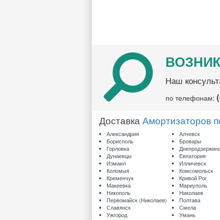
ВОЗНИК
Наш консульт
по телефонам:
Доставка
Амортизаторов п
Александрия
Алчевск
Борисполь
Бровары
Горловка
Днепродзержин
Дунаевцы
Евпатория
Измаил
Илличевск
Коломыя
Комсомольск
Кременчук
Кривой Рог
Макеевка
Мариуполь
Никополь
Николаев
Первомайск (Николаев)
Полтава
Славянск
Смела
Ужгород
Умань