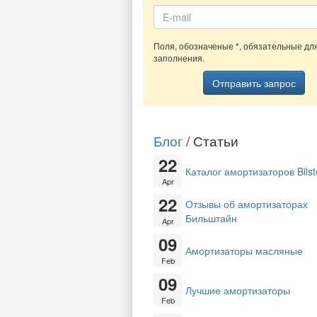
Поля, обозначеные
*
, обязательные дл
заполнения.
Отправить запрос
Блог
/ Статьи
22
Каталог амортизаторов Bilst
Apr
22
Отзывы об амортизаторах
Бильштайн
Apr
09
Амортизаторы масляные
Feb
09
Лучшие амортизаторы
Feb