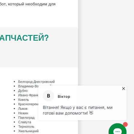
бот, который необходим для
ЗАПЧАСТЕЙ?
Белгород-Днестровский
Владимир-Волынский
Дубно
Ивано-Франковск
Ковель
Красноперекопск
Львов
Нежин
Павлоград
Славута
Тернополь
Хмельницкий