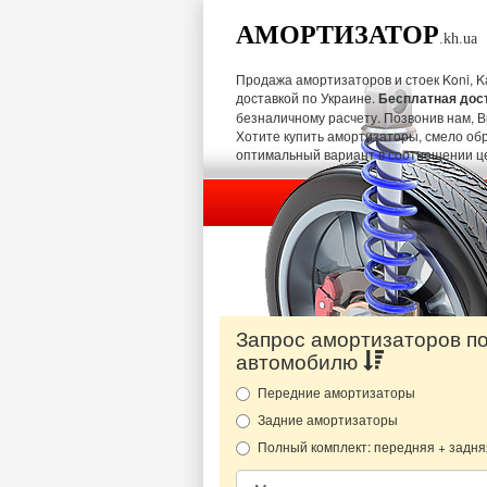
АМОРТИЗАТОР
.kh.ua
Продажа амортизаторов и стоек Koni, Kay
доставкой по Украине.
Бесплатная дос
безналичному расчету. Позвонив нам, 
Хотите купить амортизаторы, смело об
оптимальный вариант в соотношении це
Запрос амортизаторов п
автомобилю
Передние амортизаторы
Задние амортизаторы
Полный комплект: передняя + задня