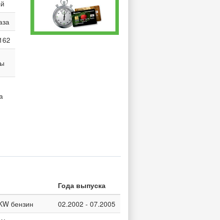
ый
аза
162
ны
а
Года выпуска
5 KW бензин
02.2002 - 07.2005